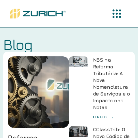
Blog
NBS na
Reforma
Tributária: A
Nova
Nomenclatura
de Serviços e o
Impacto nas
Notas
LER POST →
CClassTrib: O
Reforma
Novo Código de