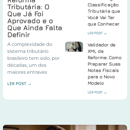
Classificação
Tributária: O
Tributária que
Que Já Foi
Você Vai Ter
Aprovado e o
que Conhecer
Que Ainda Falta
Definir
LER POST →
A complexidade do
Validador de
sistema tributário
XML da
Reforma: Como
brasileiro tem sido, por
Preparar Suas
décadas, um dos
Notas Fiscais
maiores entraves
para o Novo
Modelo
LER POST →
LER POST →