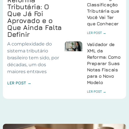
Classificação
Tributária: O
Tributária que
Que Já Foi
Você Vai Ter
Aprovado e o
que Conhecer
Que Ainda Falta
Definir
LER POST →
A complexidade do
Validador de
sistema tributário
XML da
Reforma: Como
brasileiro tem sido, por
Preparar Suas
décadas, um dos
Notas Fiscais
maiores entraves
para o Novo
Modelo
LER POST →
LER POST →