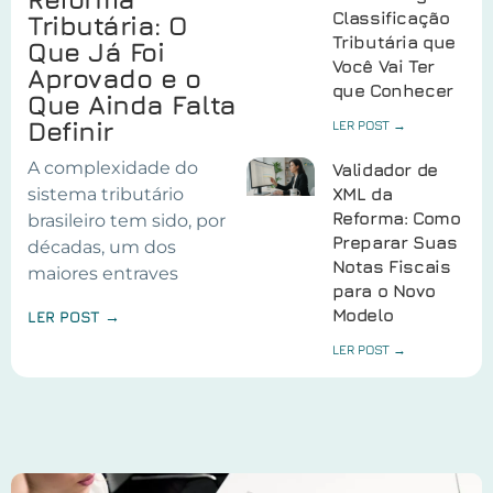
Classificação
Tributária: O
Tributária que
Que Já Foi
Você Vai Ter
Aprovado e o
que Conhecer
Que Ainda Falta
Definir
LER POST →
A complexidade do
Validador de
sistema tributário
XML da
Reforma: Como
brasileiro tem sido, por
Preparar Suas
décadas, um dos
Notas Fiscais
maiores entraves
para o Novo
Modelo
LER POST →
LER POST →