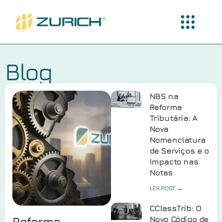
Blog
NBS na
Reforma
Tributária: A
Nova
Nomenclatura
de Serviços e o
Impacto nas
Notas
LER POST →
CClassTrib: O
Reforma
Novo Código de