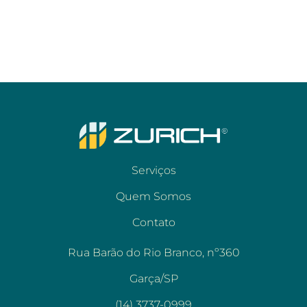
Serviços
Quem Somos
Contato
Rua Barão do Rio Branco, nº360
Garça/SP
(14) 3737-0999