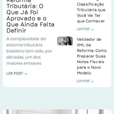
Classificação
Tributária: O
Tributária que
Que Já Foi
Você Vai Ter
Aprovado e o
que Conhecer
Que Ainda Falta
Definir
LER POST →
A complexidade do
Validador de
sistema tributário
XML da
Reforma: Como
brasileiro tem sido, por
Preparar Suas
décadas, um dos
Notas Fiscais
maiores entraves
para o Novo
Modelo
LER POST →
LER POST →