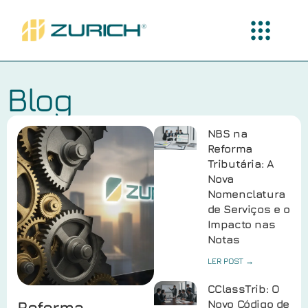
Blog
NBS na
Reforma
Tributária: A
Nova
Nomenclatura
de Serviços e o
Impacto nas
Notas
LER POST →
CClassTrib: O
Reforma
Novo Código de