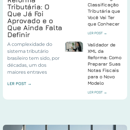
Classificação
Tributária: O
Tributária que
Que Já Foi
Você Vai Ter
Aprovado e o
que Conhecer
Que Ainda Falta
Definir
LER POST →
A complexidade do
Validador de
sistema tributário
XML da
Reforma: Como
brasileiro tem sido, por
Preparar Suas
décadas, um dos
Notas Fiscais
maiores entraves
para o Novo
Modelo
LER POST →
LER POST →