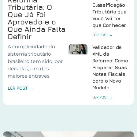
Classificação
Tributária: O
Tributária que
Que Já Foi
Você Vai Ter
Aprovado e o
que Conhecer
Que Ainda Falta
Definir
LER POST →
A complexidade do
Validador de
sistema tributário
XML da
Reforma: Como
brasileiro tem sido, por
Preparar Suas
décadas, um dos
Notas Fiscais
maiores entraves
para o Novo
Modelo
LER POST →
LER POST →