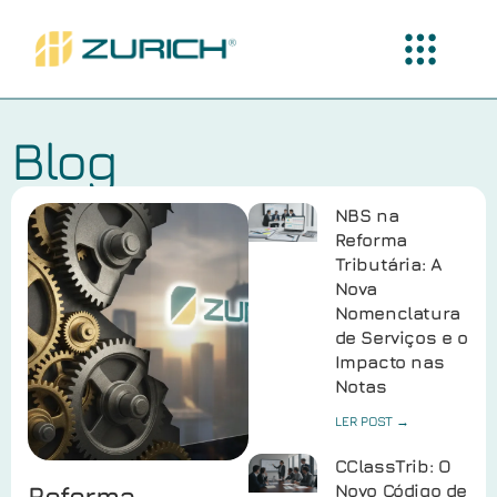
Blog
NBS na
Reforma
Tributária: A
Nova
Nomenclatura
de Serviços e o
Impacto nas
Notas
LER POST →
CClassTrib: O
Reforma
Novo Código de