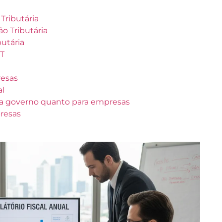
Tributária
o Tributária
butária
ST
resas
al
ra governo quanto para empresas
presas