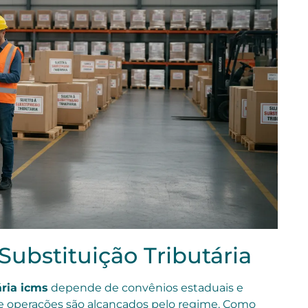
Substituição Tributária
ária icms
depende de convênios estaduais e
 operações são alcançados pelo regime. Como