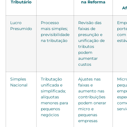
Tributário
na Reforma
Af
Lucro
Processo
Revisão das
Empr
Presumido
mais simples;
faixas de
port
previsibilidade
presunção e
com
na tributação
unificação de
estáv
tributos
podem
aumentar
custos
Simples
Tributação
Ajustes nas
Micr
Nacional
unificada e
faixas e
pequ
simplificada;
aumento nas
empr
alíquotas
contribuições
espe
menores para
podem onerar
comé
pequenos
micro e
serv
negócios
pequenas
empresas