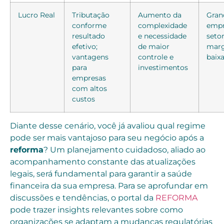
Lucro Real
Tributação
Aumento da
Gran
conforme
complexidade
empr
resultado
e necessidade
seto
efetivo;
de maior
mar
vantagens
controle e
baix
para
investimentos
empresas
com altos
custos
Diante desse cenário, você já avaliou qual regime
pode ser mais vantajoso para seu negócio após a
reforma
? Um planejamento cuidadoso, aliado ao
acompanhamento constante das atualizações
legais, será fundamental para garantir a saúde
financeira da sua empresa. Para se aprofundar em
discussões e tendências, o portal da
REFORMA
pode trazer insights relevantes sobre como
organizações se adaptam a mudanças regulatórias