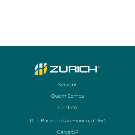
Serviços
Quem Somos
Contato
Rua Barão do Rio Branco, nº360
Garça/SP