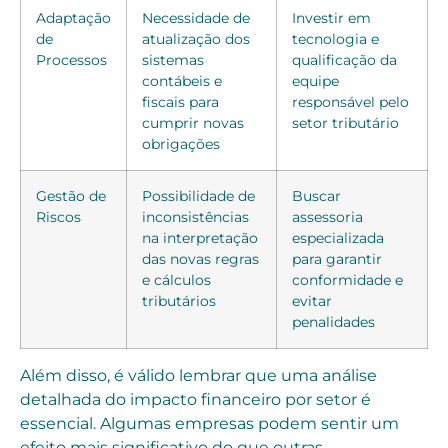
Adaptação
Necessidade de
Investir em
de
atualização dos
tecnologia e
Processos
sistemas
qualificação da
contábeis e
equipe
fiscais para
responsável pelo
cumprir novas
setor tributário
obrigações
Gestão de
Possibilidade de
Buscar
Riscos
inconsistências
assessoria
na interpretação
especializada
das novas regras
para garantir
e cálculos
conformidade e
tributários
evitar
penalidades
Além disso, é válido lembrar que uma análise
detalhada do impacto financeiro por setor é
essencial. Algumas empresas podem sentir um
efeito mais significativo do que outras,