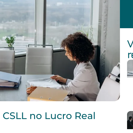
V
r
e CSLL no Lucro Real