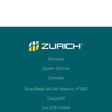
Serviços
Quem Somos
Contato
Rua Barão do Rio Branco, nº360
Garça/SP
(14) 3737-0999