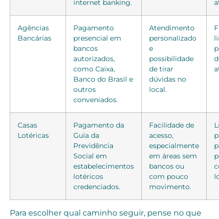
internet banking.
a
Agências
Pagamento
Atendimento
F
Bancárias
presencial em
personalizado
l
bancos
e
p
autorizados,
possibilidade
d
como Caixa,
de tirar
a
Banco do Brasil e
dúvidas no
outros
local.
conveniados.
Casas
Pagamento da
Facilidade de
L
Lotéricas
Guia da
acesso,
p
Previdência
especialmente
p
Social em
em áreas sem
p
estabelecimentos
bancos ou
c
lotéricos
com pouco
l
credenciados.
movimento.
Para escolher qual caminho seguir, pense no que