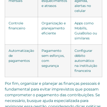
mensais
esquecimentos
agenda,
e atrasos
alertas no
celular
Controle
Organização e
Apps como
financeiro
planejamento
Mobills,
eficiente
GuiaBolso ou
similares
Automatização
Pagamento
Configurar
de
sem esforços,
débito
pagamentos
com
automático
segurança
na instituição
financeira
Por fim, organizar e planejar as finanças pessoais é
fundamental para evitar imprevistos que possam
comprometer o pagamento das contribuições. Se
necessário, busque ajuda especializada para
aprimorar essa gestão, considerando dicas práticas