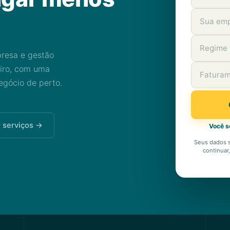
presa e gestão
eiro, com uma
gócio de perto.
 serviços →
Você s
Seus dados 
continuar