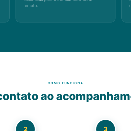
remoto.
COMO FUNCIONA
 contato ao acompanham
2
3