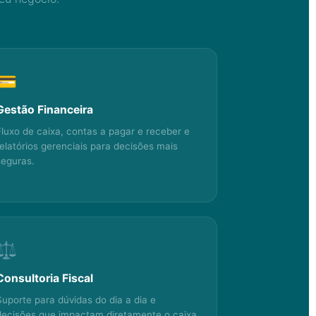
💳
Gestão Financeira
Fluxo de caixa, contas a pagar e receber e
relatórios gerenciais para decisões mais
seguras.
⚖️
Consultoria Fiscal
Suporte para dúvidas do dia a dia e
decisões que impactam diretamente o caixa