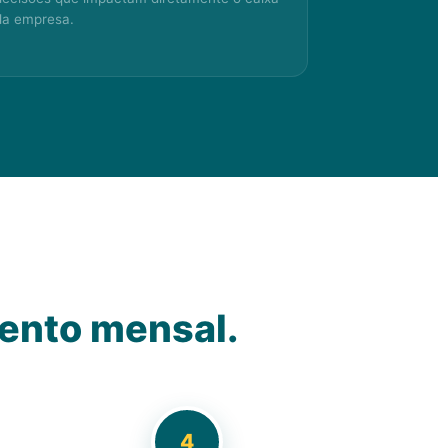
da empresa.
ento mensal.
4