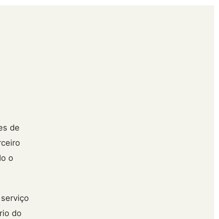
es de
ceiro
do o
 serviço
rio do