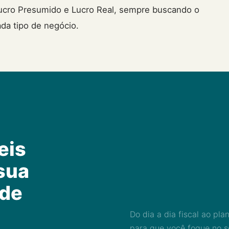
Lucro Presumido e Lucro Real, sempre buscando o
da tipo de negócio.
eis
sua
 de
Do dia a dia fiscal ao pl
para que você foque no s