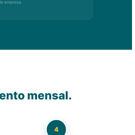
da empresa.
ento mensal.
4