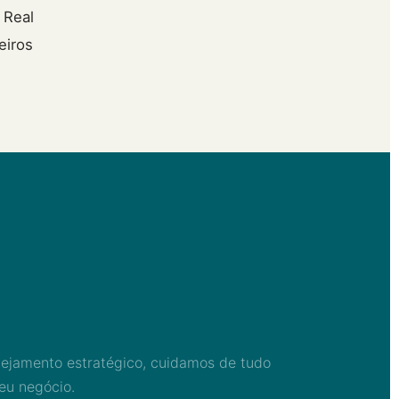
 Real
eiros
anejamento estratégico, cuidamos de tudo
eu negócio.