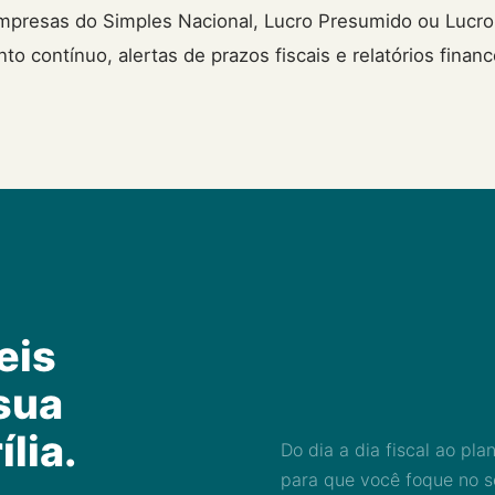
 Empresas do Simples Nacional, Lucro Presumido ou Lucro
contínuo, alertas de prazos fiscais e relatórios financ
eis
sua
lia.
Do dia a dia fiscal ao pl
para que você foque no s