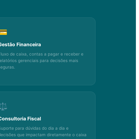
💳
Gestão Financeira
Fluxo de caixa, contas a pagar e receber e
relatórios gerenciais para decisões mais
seguras.
⚖️
Consultoria Fiscal
Suporte para dúvidas do dia a dia e
decisões que impactam diretamente o caixa