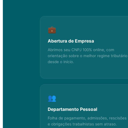
💼
Abertura de Empresa
Abrimos seu CNPJ 100% online, com
orientação sobre o melhor regime tributário
desde o início.
👥
Departamento Pessoal
Folha de pagamento, admissões, rescisões
e obrigações trabalhistas sem atraso.