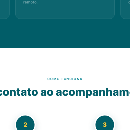
remoto.
COMO FUNCIONA
 contato ao acompanham
2
3