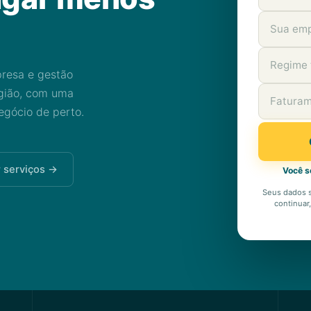
presa e gestão
egião, com uma
gócio de perto.
 serviços →
Você s
Seus dados 
continuar