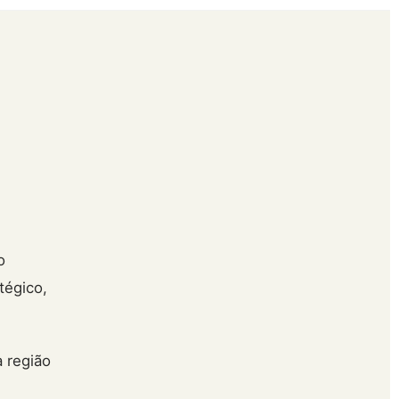
o
tégico,
 região