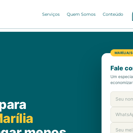
Serviços
Quem Somos
Conteúdo
MARÍLIA/S
Fale c
Um especia
economizar
 para
arília
agar menos