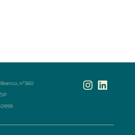
 Branco, nº360
/SP
7-0999