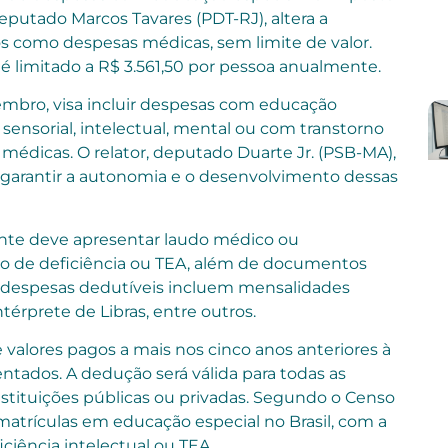
eputado Marcos Tavares (PDT-RJ), altera a
stos como despesas médicas, sem limite de valor.
 limitado a R$ 3.561,50 por pessoa anualmente.
zembro, visa incluir despesas com educação
, sensorial, intelectual, mental ou com transtorno
médicas. O relator, deputado Duarte Jr. (PSB-MA),
garantir a autonomia e o desenvolvimento dessas
uinte deve apresentar laudo médico ou
ão de deficiência ou TEA, além de documentos
As despesas dedutíveis incluem mensalidades
térprete de Libras, entre outros.
valores pagos a mais nos cinco anos anteriores à
tados. A dedução será válida para todas as
stituições públicas ou privadas. Segundo o Censo
 matrículas em educação especial no Brasil, com a
ciência intelectual ou TEA.