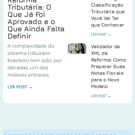
Classificação
Tributária: O
Tributária que
Que Já Foi
Você Vai Ter
Aprovado e o
que Conhecer
Que Ainda Falta
Definir
LER POST →
A complexidade do
Validador de
sistema tributário
XML da
Reforma: Como
brasileiro tem sido, por
Preparar Suas
décadas, um dos
Notas Fiscais
maiores entraves
para o Novo
Modelo
LER POST →
LER POST →