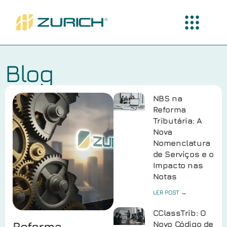
Blog
NBS na
Reforma
Tributária: A
Nova
Nomenclatura
de Serviços e o
Impacto nas
Notas
LER POST →
CClassTrib: O
Reforma
Novo Código de