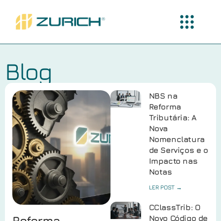
Blog
NBS na
Reforma
Tributária: A
Nova
Nomenclatura
de Serviços e o
Impacto nas
Notas
LER POST →
CClassTrib: O
Reforma
Novo Código de