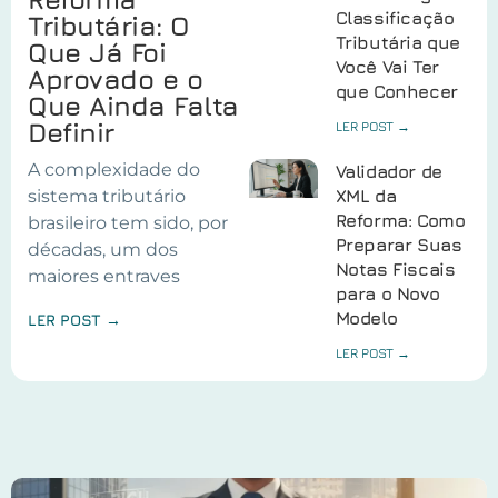
Classificação
Tributária: O
Tributária que
Que Já Foi
Você Vai Ter
Aprovado e o
que Conhecer
Que Ainda Falta
Definir
LER POST →
A complexidade do
Validador de
sistema tributário
XML da
Reforma: Como
brasileiro tem sido, por
Preparar Suas
décadas, um dos
Notas Fiscais
maiores entraves
para o Novo
Modelo
LER POST →
LER POST →