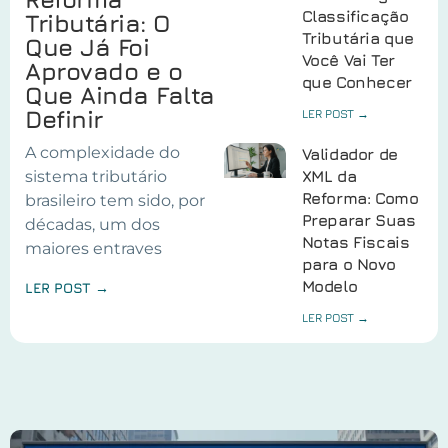
Classificação
Tributária: O
Tributária que
Que Já Foi
Você Vai Ter
Aprovado e o
que Conhecer
Que Ainda Falta
Definir
LER POST →
A complexidade do
Validador de
sistema tributário
XML da
Reforma: Como
brasileiro tem sido, por
Preparar Suas
décadas, um dos
Notas Fiscais
maiores entraves
para o Novo
Modelo
LER POST →
LER POST →