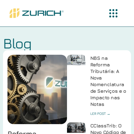
Blog
NBS na
Reforma
Tributária: A
Nova
Nomenclatura
de Serviços e o
Impacto nas
Notas
LER POST →
CClassTrib: O
Reforma
Novo Código de