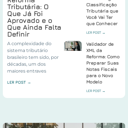
Classificação
Tributária: O
Tributária que
Que Já Foi
Você Vai Ter
Aprovado e o
que Conhecer
Que Ainda Falta
Definir
LER POST →
A complexidade do
Validador de
sistema tributário
XML da
Reforma: Como
brasileiro tem sido, por
Preparar Suas
décadas, um dos
Notas Fiscais
maiores entraves
para o Novo
Modelo
LER POST →
LER POST →