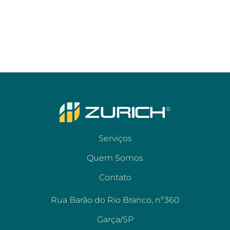
Serviços
Quem Somos
Contato
Rua Barão do Rio Branco, nº360
Garça/SP