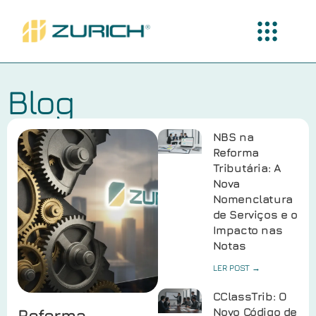
Blog
NBS na
Reforma
Tributária: A
Nova
Nomenclatura
de Serviços e o
Impacto nas
Notas
LER POST →
CClassTrib: O
Reforma
Novo Código de