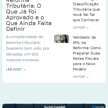
Classificação
Tributária: O
Tributária que
Que Já Foi
Você Vai Ter
Aprovado e o
que Conhecer
Que Ainda Falta
Definir
LER POST →
A complexidade do
Validador de
sistema tributário
XML da
Reforma: Como
brasileiro tem sido, por
Preparar Suas
décadas, um dos
Notas Fiscais
maiores entraves
para o Novo
Modelo
LER POST →
LER POST →