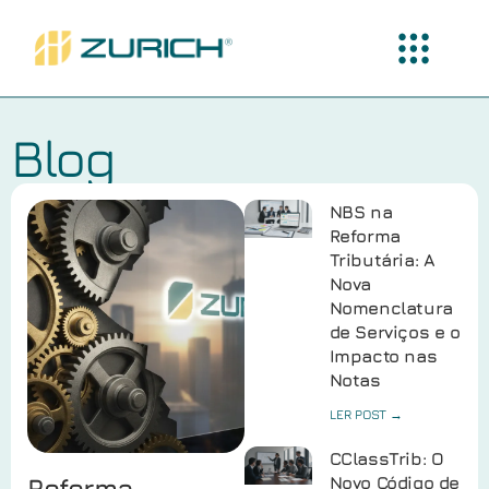
Blog
NBS na
Reforma
Tributária: A
Nova
Nomenclatura
de Serviços e o
Impacto nas
Notas
LER POST →
CClassTrib: O
Reforma
Novo Código de