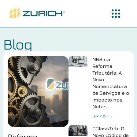
Blog
NBS na
Reforma
Tributária: A
Nova
Nomenclatura
de Serviços e o
Impacto nas
Notas
LER POST →
CClassTrib: O
Reforma
Novo Código de