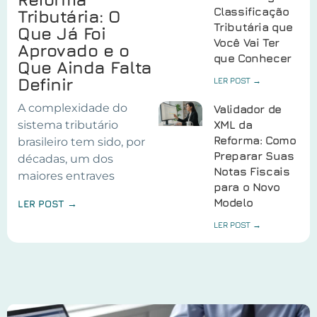
Classificação
Tributária: O
Tributária que
Que Já Foi
Você Vai Ter
Aprovado e o
que Conhecer
Que Ainda Falta
Definir
LER POST →
A complexidade do
Validador de
sistema tributário
XML da
Reforma: Como
brasileiro tem sido, por
Preparar Suas
décadas, um dos
Notas Fiscais
maiores entraves
para o Novo
Modelo
LER POST →
LER POST →