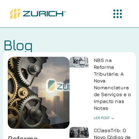
Blog
NBS na
Reforma
Tributária: A
Nova
Nomenclatura
de Serviços e o
Impacto nas
Notas
LER POST →
CClassTrib: O
Reforma
Novo Código de