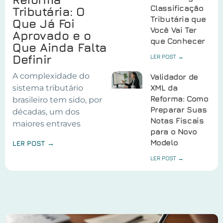
Classificação
Tributária: O
Tributária que
Que Já Foi
Você Vai Ter
Aprovado e o
que Conhecer
Que Ainda Falta
Definir
LER POST →
A complexidade do
Validador de
sistema tributário
XML da
Reforma: Como
brasileiro tem sido, por
Preparar Suas
décadas, um dos
Notas Fiscais
maiores entraves
para o Novo
Modelo
LER POST →
LER POST →