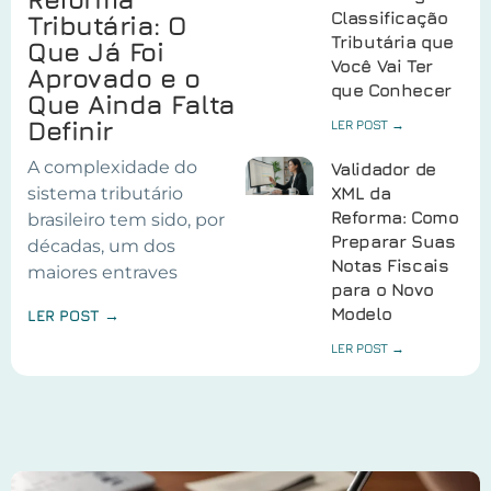
Classificação
Tributária: O
Tributária que
Que Já Foi
Você Vai Ter
Aprovado e o
que Conhecer
Que Ainda Falta
Definir
LER POST →
A complexidade do
Validador de
sistema tributário
XML da
Reforma: Como
brasileiro tem sido, por
Preparar Suas
décadas, um dos
Notas Fiscais
maiores entraves
para o Novo
Modelo
LER POST →
LER POST →