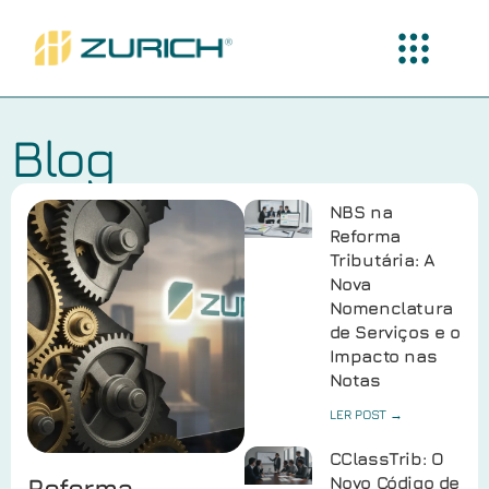
Blog
NBS na
Reforma
Tributária: A
Nova
Nomenclatura
de Serviços e o
Impacto nas
Notas
LER POST →
CClassTrib: O
Reforma
Novo Código de