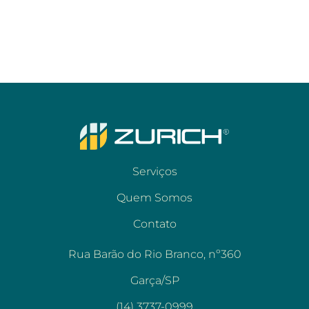
Serviços
Quem Somos
Contato
Rua Barão do Rio Branco, nº360
Garça/SP
(14) 3737-0999