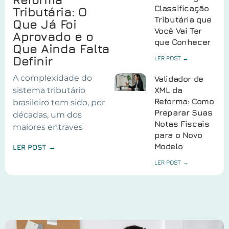
Classificação
Tributária: O
Tributária que
Que Já Foi
Você Vai Ter
Aprovado e o
que Conhecer
Que Ainda Falta
Definir
LER POST →
A complexidade do
Validador de
sistema tributário
XML da
Reforma: Como
brasileiro tem sido, por
Preparar Suas
décadas, um dos
Notas Fiscais
maiores entraves
para o Novo
Modelo
LER POST →
LER POST →