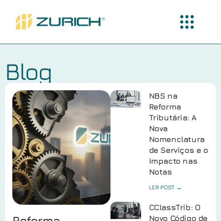
Blog
NBS na
Reforma
Tributária: A
Nova
Nomenclatura
de Serviços e o
Impacto nas
Notas
LER POST →
CClassTrib: O
Reforma
Novo Código de