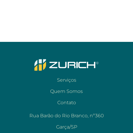
Serviços
Quem Somos
Contato
Rua Barão do Rio Branco, nº360
Garça/SP