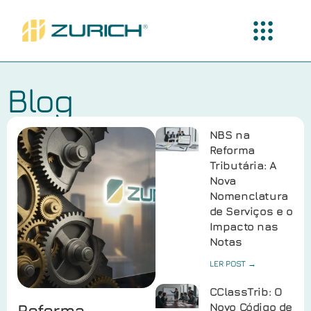
Blog
NBS na
Reforma
Tributária: A
Nova
Nomenclatura
de Serviços e o
Impacto nas
Notas
LER POST →
CClassTrib: O
Reforma
Novo Código de