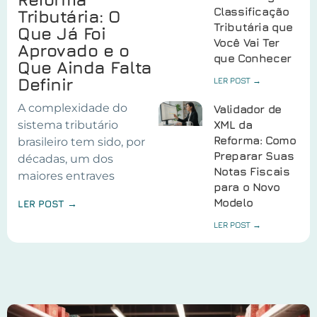
Classificação
Tributária: O
Tributária que
Que Já Foi
Você Vai Ter
Aprovado e o
que Conhecer
Que Ainda Falta
Definir
LER POST →
A complexidade do
Validador de
sistema tributário
XML da
Reforma: Como
brasileiro tem sido, por
Preparar Suas
décadas, um dos
Notas Fiscais
maiores entraves
para o Novo
Modelo
LER POST →
LER POST →