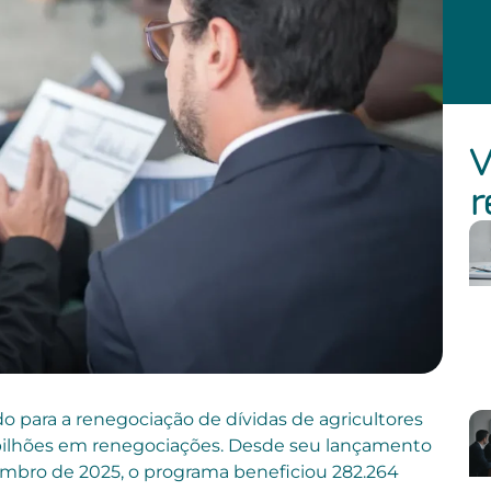
V
r
do para a renegociação de dívidas de agricultores
,9 bilhões em renegociações. Desde seu lançamento
embro de 2025, o programa beneficiou 282.264