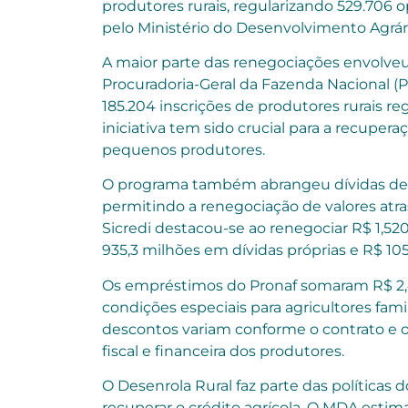
produtores rurais, regularizando 529.706 
pelo Ministério do Desenvolvimento Agrári
A maior parte das renegociações envolveu d
Procuradoria-Geral da Fazenda Nacional (
185.204 inscrições de produtores rurais re
iniciativa tem sido crucial para a recuper
pequenos produtores.
O programa também abrangeu dívidas de fu
permitindo a renegociação de valores atras
Sicredi destacou-se ao renegociar R$ 1,52
935,3 milhões em dívidas próprias e R$ 10
Os empréstimos do Pronaf somaram R$ 2,
condições especiais para agricultores fam
descontos variam conforme o contrato e o t
fiscal e financeira dos produtores.
O Desenrola Rural faz parte das políticas d
recuperar o crédito agrícola. O MDA estim