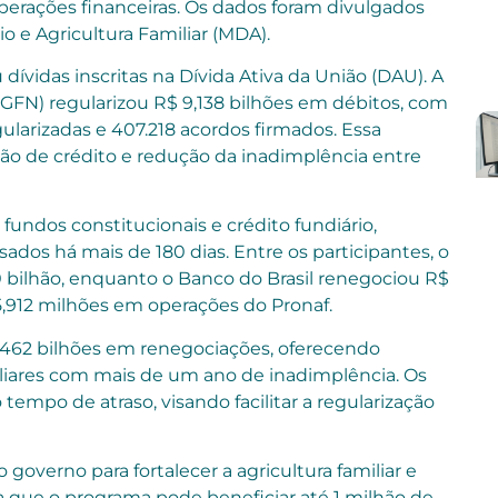
operações financeiras. Os dados foram divulgados
o e Agricultura Familiar (MDA).
ívidas inscritas na Dívida Ativa da União (DAU). A
PGFN) regularizou R$ 9,138 bilhões em débitos, com
gularizadas e 407.218 acordos firmados. Essa
ação de crédito e redução da inadimplência entre
ndos constitucionais e crédito fundiário,
ados há mais de 180 dias. Entre os participantes, o
0 bilhão, enquanto o Banco do Brasil renegociou R$
5,912 milhões em operações do Pronaf.
462 bilhões em renegociações, oferecendo
iliares com mais de um ano de inadimplência. Os
empo de atraso, visando facilitar a regularização
o governo para fortalecer a agricultura familiar e
a que o programa pode beneficiar até 1 milhão de