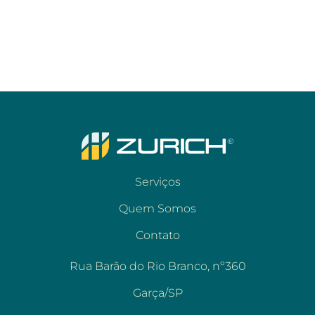
Serviços
Quem Somos
Contato
Rua Barão do Rio Branco, nº360
Garça/SP