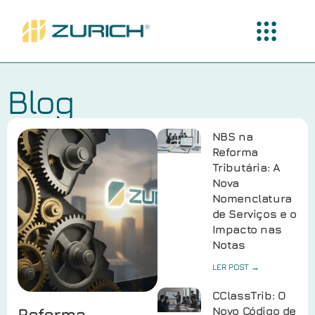
Blog
NBS na
Reforma
Tributária: A
Nova
Nomenclatura
de Serviços e o
Impacto nas
Notas
LER POST →
CClassTrib: O
Reforma
Novo Código de