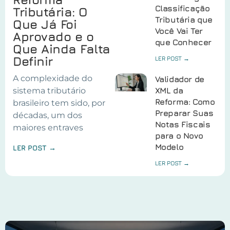
Classificação
Tributária: O
Tributária que
Que Já Foi
Você Vai Ter
Aprovado e o
que Conhecer
Que Ainda Falta
Definir
LER POST →
A complexidade do
Validador de
sistema tributário
XML da
Reforma: Como
brasileiro tem sido, por
Preparar Suas
décadas, um dos
Notas Fiscais
maiores entraves
para o Novo
Modelo
LER POST →
LER POST →