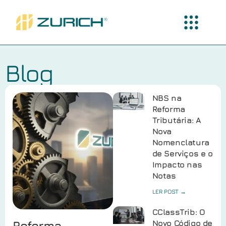
Blog
NBS na
Reforma
Tributária: A
Nova
Nomenclatura
de Serviços e o
Impacto nas
Notas
LER POST →
CClassTrib: O
Reforma
Novo Código de