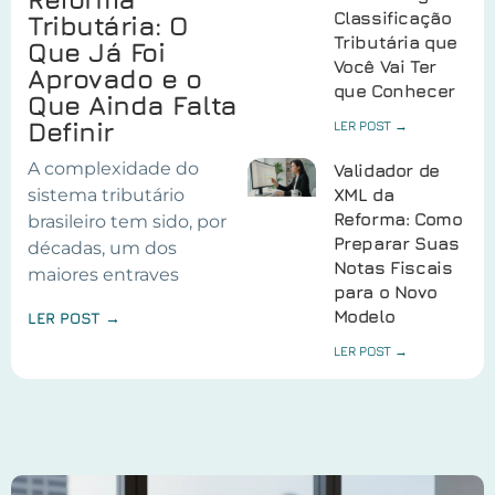
Classificação
Tributária: O
Tributária que
Que Já Foi
Você Vai Ter
Aprovado e o
que Conhecer
Que Ainda Falta
Definir
LER POST →
A complexidade do
Validador de
sistema tributário
XML da
Reforma: Como
brasileiro tem sido, por
Preparar Suas
décadas, um dos
Notas Fiscais
maiores entraves
para o Novo
Modelo
LER POST →
LER POST →