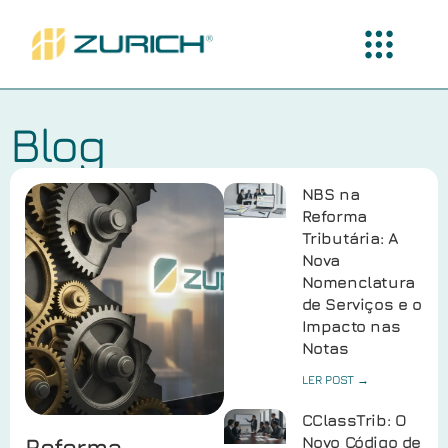
Blog
NBS na
Reforma
Tributária: A
Nova
Nomenclatura
de Serviços e o
Impacto nas
Notas
LER POST →
CClassTrib: O
Reforma
Novo Código de