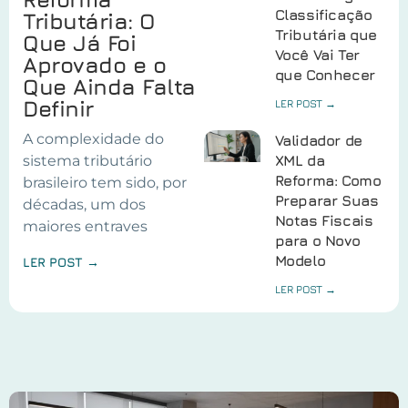
Classificação
Tributária: O
Tributária que
Que Já Foi
Você Vai Ter
Aprovado e o
que Conhecer
Que Ainda Falta
Definir
LER POST →
A complexidade do
Validador de
sistema tributário
XML da
Reforma: Como
brasileiro tem sido, por
Preparar Suas
décadas, um dos
Notas Fiscais
maiores entraves
para o Novo
Modelo
LER POST →
LER POST →