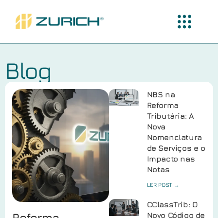
Blog
NBS na
Reforma
Tributária: A
Nova
Nomenclatura
de Serviços e o
Impacto nas
Notas
LER POST →
CClassTrib: O
Reforma
Novo Código de