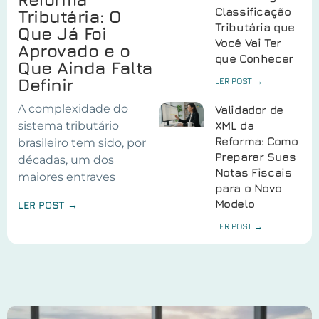
Classificação
Tributária: O
Tributária que
Que Já Foi
Você Vai Ter
Aprovado e o
que Conhecer
Que Ainda Falta
Definir
LER POST →
A complexidade do
Validador de
sistema tributário
XML da
Reforma: Como
brasileiro tem sido, por
Preparar Suas
décadas, um dos
Notas Fiscais
maiores entraves
para o Novo
Modelo
LER POST →
LER POST →