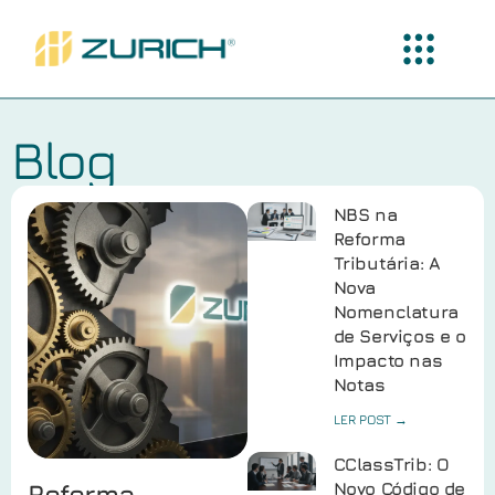
Blog
NBS na
Reforma
Tributária: A
Nova
Nomenclatura
de Serviços e o
Impacto nas
Notas
LER POST →
CClassTrib: O
Reforma
Novo Código de