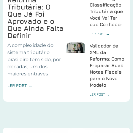
Classificação
Tributária: O
Tributária que
Que Já Foi
Você Vai Ter
Aprovado e o
que Conhecer
Que Ainda Falta
Definir
LER POST →
A complexidade do
Validador de
sistema tributário
XML da
Reforma: Como
brasileiro tem sido, por
Preparar Suas
décadas, um dos
Notas Fiscais
maiores entraves
para o Novo
Modelo
LER POST →
LER POST →