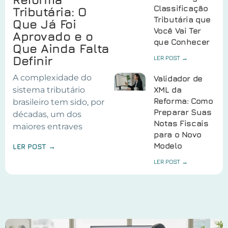
Classificação
Tributária: O
Tributária que
Que Já Foi
Você Vai Ter
Aprovado e o
que Conhecer
Que Ainda Falta
Definir
LER POST →
A complexidade do
Validador de
sistema tributário
XML da
Reforma: Como
brasileiro tem sido, por
Preparar Suas
décadas, um dos
Notas Fiscais
maiores entraves
para o Novo
Modelo
LER POST →
LER POST →