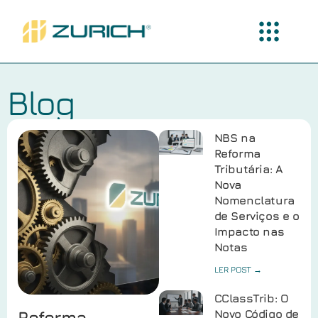
Blog
NBS na
Reforma
Tributária: A
Nova
Nomenclatura
de Serviços e o
Impacto nas
Notas
LER POST →
CClassTrib: O
Reforma
Novo Código de