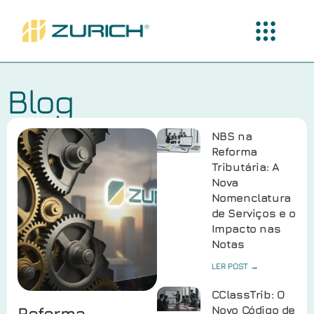
Blog
NBS na
Reforma
Tributária: A
Nova
Nomenclatura
de Serviços e o
Impacto nas
Notas
LER POST →
CClassTrib: O
Reforma
Novo Código de