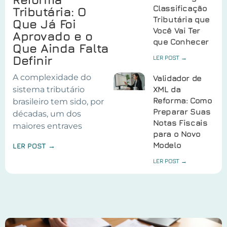
Classificação
Tributária: O
Tributária que
Que Já Foi
Você Vai Ter
Aprovado e o
que Conhecer
Que Ainda Falta
Definir
LER POST →
A complexidade do
Validador de
sistema tributário
XML da
Reforma: Como
brasileiro tem sido, por
Preparar Suas
décadas, um dos
Notas Fiscais
maiores entraves
para o Novo
Modelo
LER POST →
LER POST →