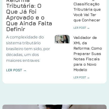
Classificação
Tributária: O
Tributária que
Que Já Foi
Você Vai Ter
Aprovado e o
que Conhecer
Que Ainda Falta
Definir
LER POST →
A complexidade do
Validador de
sistema tributário
XML da
Reforma: Como
brasileiro tem sido, por
Preparar Suas
décadas, um dos
Notas Fiscais
maiores entraves
para o Novo
Modelo
LER POST →
LER POST →