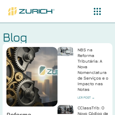
Blog
NBS na
Reforma
Tributária: A
Nova
Nomenclatura
de Serviços e o
Impacto nas
Notas
LER POST →
CClassTrib: O
Reforma
Novo Código de