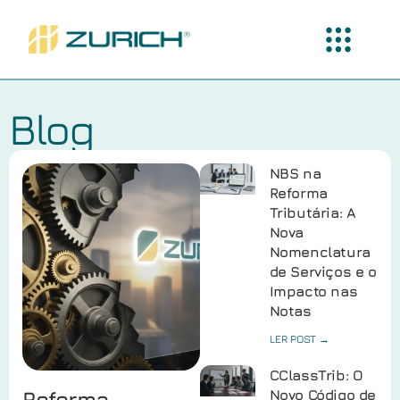
Blog
NBS na
Reforma
Tributária: A
Nova
Nomenclatura
de Serviços e o
Impacto nas
Notas
LER POST →
CClassTrib: O
Reforma
Novo Código de