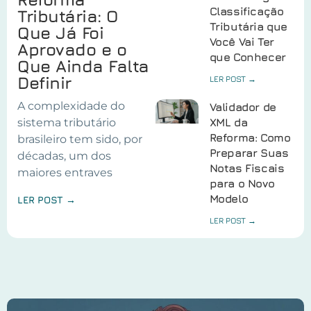
Classificação
Tributária: O
Tributária que
Que Já Foi
Você Vai Ter
Aprovado e o
que Conhecer
Que Ainda Falta
Definir
LER POST →
A complexidade do
Validador de
sistema tributário
XML da
Reforma: Como
brasileiro tem sido, por
Preparar Suas
décadas, um dos
Notas Fiscais
maiores entraves
para o Novo
Modelo
LER POST →
LER POST →