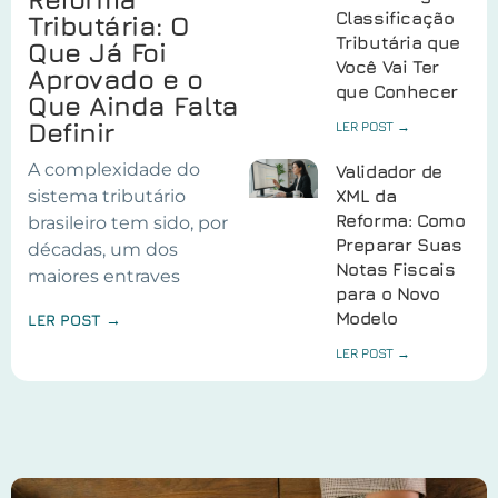
Classificação
Tributária: O
Tributária que
Que Já Foi
Você Vai Ter
Aprovado e o
que Conhecer
Que Ainda Falta
Definir
LER POST →
A complexidade do
Validador de
sistema tributário
XML da
Reforma: Como
brasileiro tem sido, por
Preparar Suas
décadas, um dos
Notas Fiscais
maiores entraves
para o Novo
Modelo
LER POST →
LER POST →