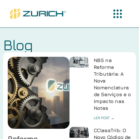
Blog
NBS na
Reforma
Tributária: A
Nova
Nomenclatura
de Serviços e o
Impacto nas
Notas
LER POST →
CClassTrib: O
Reforma
Novo Código de