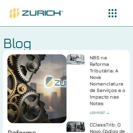
Blog
NBS na
Reforma
Tributária: A
Nova
Nomenclatura
de Serviços e o
Impacto nas
Notas
LER POST →
CClassTrib: O
Reforma
Novo Código de