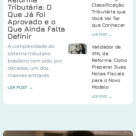
Classificação
Tributária: O
Tributária que
Que Já Foi
Você Vai Ter
Aprovado e o
que Conhecer
Que Ainda Falta
Definir
LER POST →
A complexidade do
Validador de
sistema tributário
XML da
Reforma: Como
brasileiro tem sido, por
Preparar Suas
décadas, um dos
Notas Fiscais
maiores entraves
para o Novo
Modelo
LER POST →
LER POST →